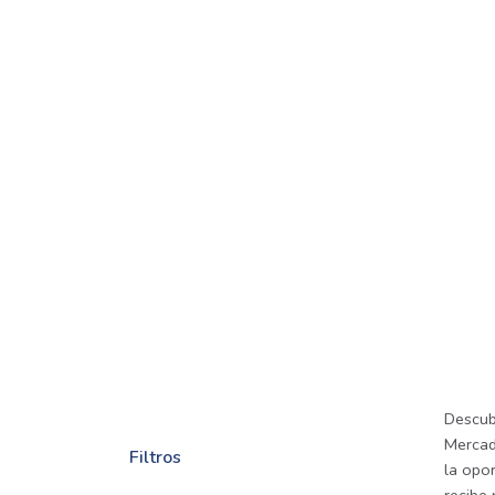
Descub
Mercade
Filtros
la opor