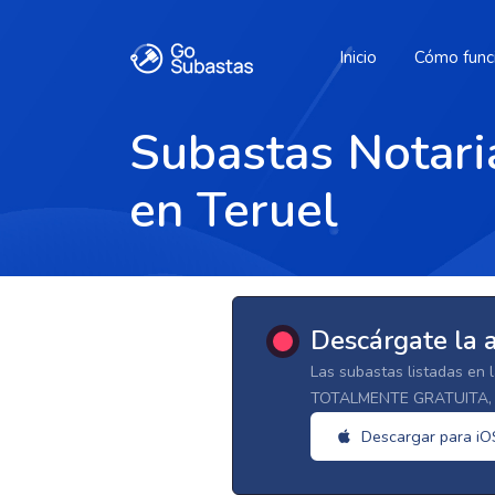
Inicio
Cómo func
Subastas Notari
en Teruel
Descárgate la 
Las subastas listadas en 
TOTALMENTE GRATUITA, d
Descargar para iO