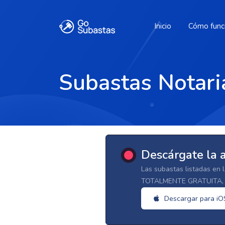
Inicio
Cómo func
Subastas Notari
Descárgate la 
Las subastas listadas en 
TOTALMENTE GRATUITA, d
Descargar para iO