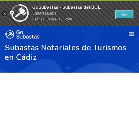
GoSubastas - Subastas del BOE
SquareetLabs
Ver
Gratis - En la Play Store
Subastas Notariales de Turismos
en Cádiz