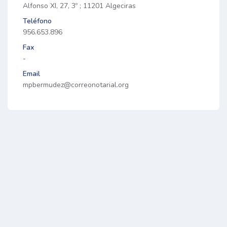
Alfonso XI, 27, 3º ; 11201 Algeciras
Teléfono
956.653.896
Fax
-
Email
mpbermudez@correonotarial.org