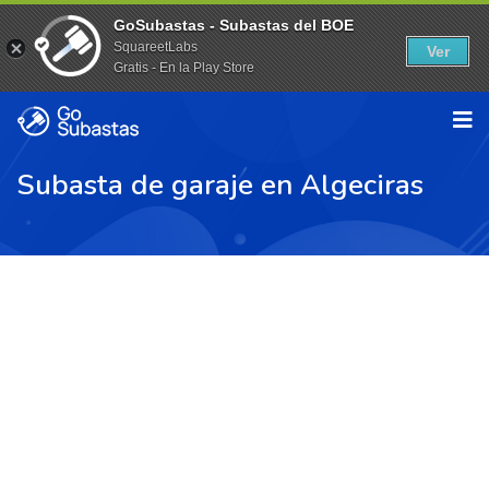
GoSubastas - Subastas del BOE
SquareetLabs
Ver
Gratis - En la Play Store
Subasta de garaje en Algeciras