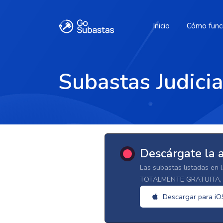
Inicio
Cómo func
Subastas Judici
Descárgate la 
Las subastas listadas en 
TOTALMENTE GRATUITA, d
Descargar para iO