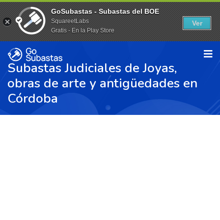
GoSubastas - Subastas del BOE
SquareetLabs
Ver
Gratis - En la Play Store
Subastas Judiciales de Joyas,
obras de arte y antigüedades en
Córdoba