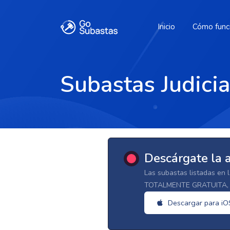
Inicio
Cómo func
Subastas Judicia
Descárgate la 
Las subastas listadas en 
TOTALMENTE GRATUITA, d
Descargar para iO