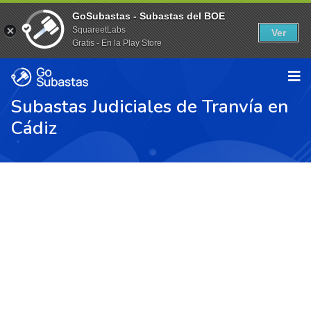
GoSubastas - Subastas del BOE
SquareetLabs
Ver
Gratis - En la Play Store
Subastas Judiciales de Tranvía en
Cádiz