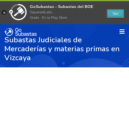
GoSubastas - Subastas del BOE
SquareetLabs
Ver
Gratis - En la Play Store
Subastas Judiciales de
Mercaderías y materias primas en
Vizcaya