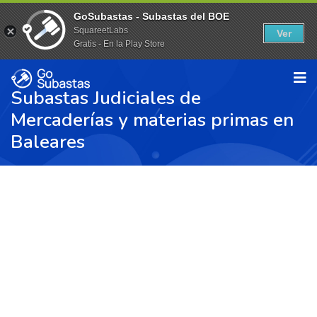
GoSubastas - Subastas del BOE
SquareetLabs
Ver
Gratis - En la Play Store
Subastas Judiciales de
Mercaderías y materias primas en
Baleares