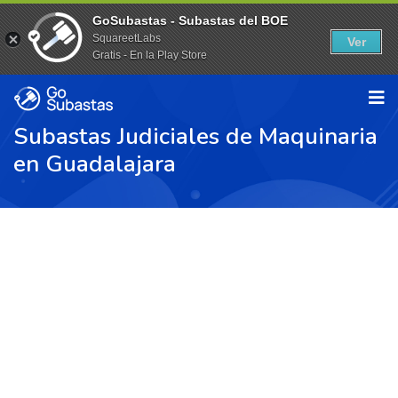
GoSubastas - Subastas del BOE
SquareetLabs
Ver
Gratis - En la Play Store
Subastas Judiciales de Maquinaria
en Guadalajara