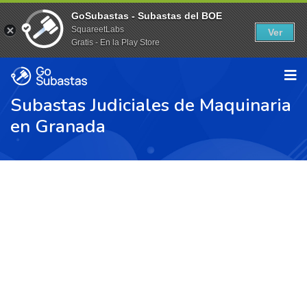
GoSubastas - Subastas del BOE
SquareetLabs
Ver
Gratis - En la Play Store
Subastas Judiciales de Maquinaria
en Granada