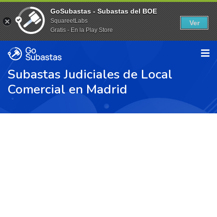
GoSubastas - Subastas del BOE
SquareetLabs
Ver
Gratis - En la Play Store
Subastas Judiciales de Local
Comercial en Madrid