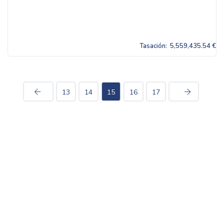
Tasación:
5,559,435.54 €
13
14
15
16
17