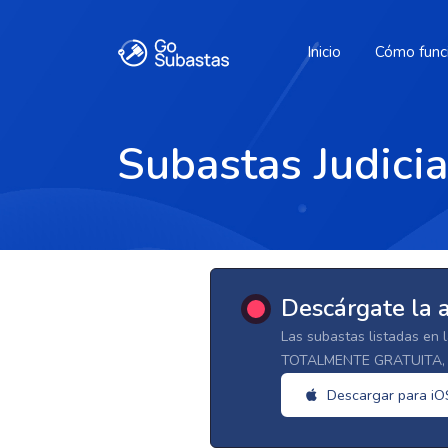
Inicio
Cómo func
Subastas Judici
Descárgate la 
Las subastas listadas en 
TOTALMENTE GRATUITA, d
Descargar para iO