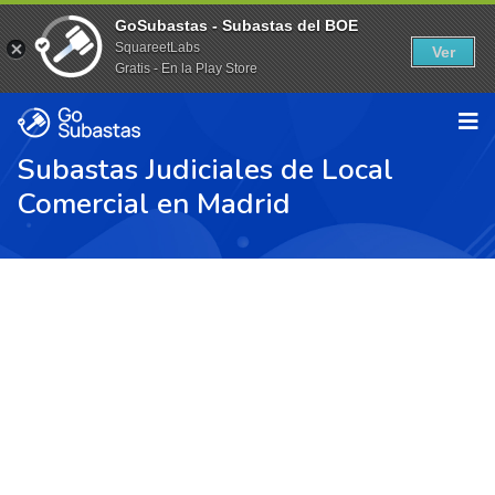
GoSubastas - Subastas del BOE
SquareetLabs
Ver
Gratis - En la Play Store
Subastas Judiciales de Local
Comercial en Madrid