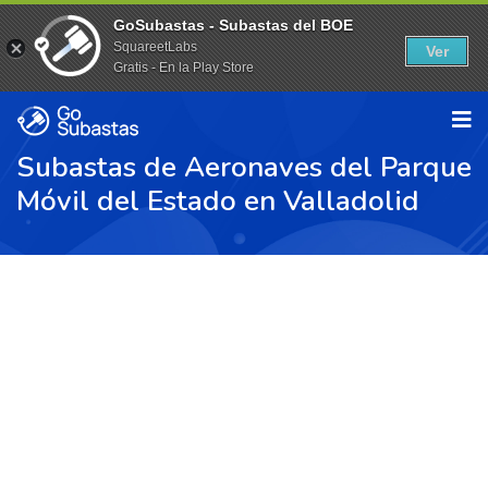
GoSubastas - Subastas del BOE
SquareetLabs
Ver
Gratis - En la Play Store
Subastas de Aeronaves del Parque
Móvil del Estado en Valladolid