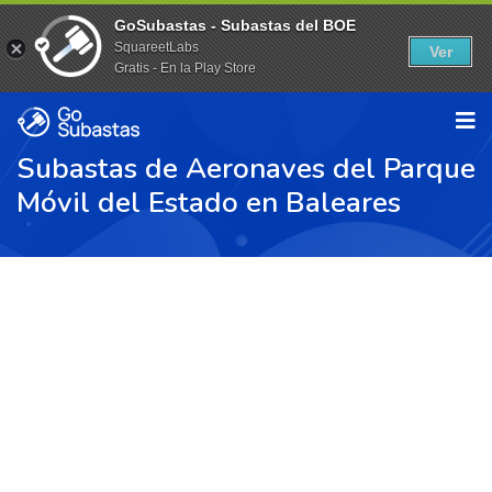
GoSubastas - Subastas del BOE
SquareetLabs
Ver
Gratis - En la Play Store
Subastas de Aeronaves del Parque
Móvil del Estado en Baleares