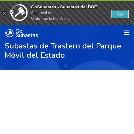
GoSubastas - Subastas del BOE
SquareetLabs
Ver
Gratis - En la Play Store
Subastas de Trastero del Parque
Móvil del Estado