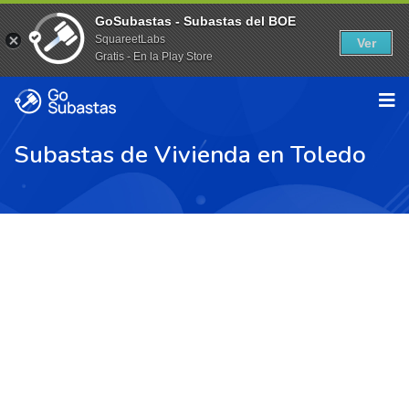
GoSubastas - Subastas del BOE
SquareetLabs
Ver
Gratis - En la Play Store
Subastas de Vivienda en Toledo