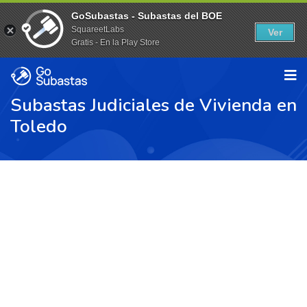
GoSubastas - Subastas del BOE
SquareetLabs
Ver
Gratis - En la Play Store
Subastas Judiciales de Vivienda en
Toledo