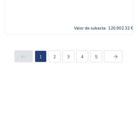
Valor de subasta:
120,902.32 €
1
2
3
4
5