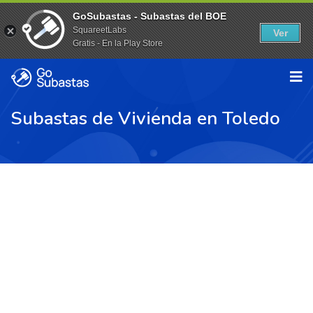
GoSubastas - Subastas del BOE
SquareetLabs
Ver
Gratis - En la Play Store
Subastas de Vivienda en Toledo