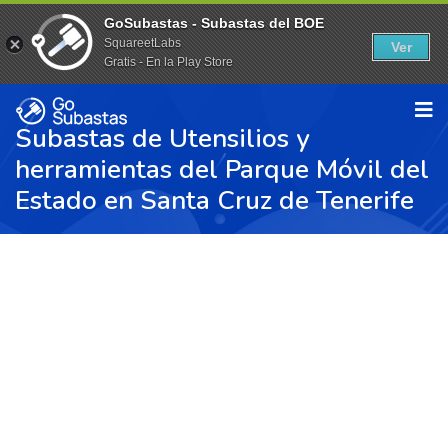
GoSubastas - Subastas del BOE
SquareetLabs
Ver
Gratis - En la Play Store
Subastas de Utensilios y
herramientas del Parque Móvil del
Estado en Santa Cruz de Tenerife