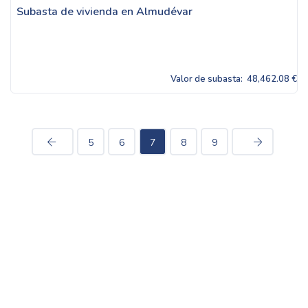
Subasta de vivienda en Almudévar
Valor de subasta:
48,462.08 €
5
6
7
8
9