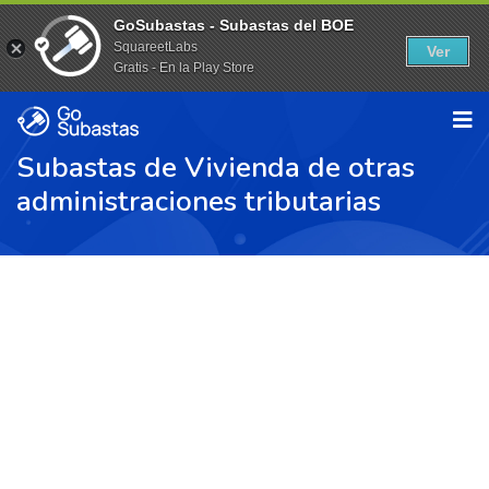
GoSubastas - Subastas del BOE
SquareetLabs
Ver
Gratis - En la Play Store
Subastas de Vivienda de otras
administraciones tributarias