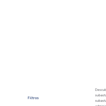
Descub
subasta
Filtros
subast