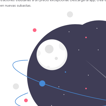
traciones tributarias a un precio excepcional! Descarga la app, crea t
uen nuevas subastas.