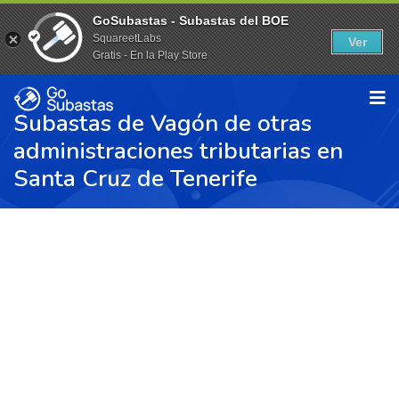
GoSubastas - Subastas del BOE
SquareetLabs
Ver
Gratis - En la Play Store
Subastas de Vagón de otras
administraciones tributarias en
Santa Cruz de Tenerife