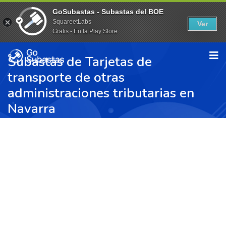
GoSubastas - Subastas del BOE
SquareetLabs
Ver
Gratis - En la Play Store
Subastas de Tarjetas de
transporte de otras
administraciones tributarias en
Navarra