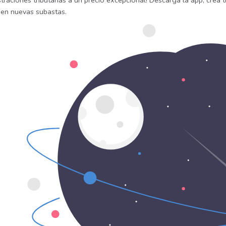
traciones tributarias a un precio excepcional! Descarga la app, crea t
uen nuevas subastas.