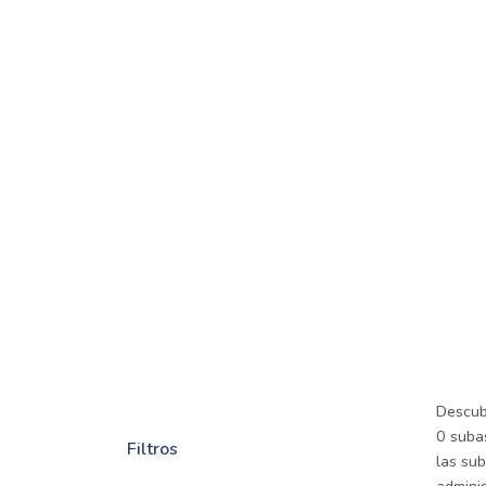
Descub
0 subas
Filtros
las su