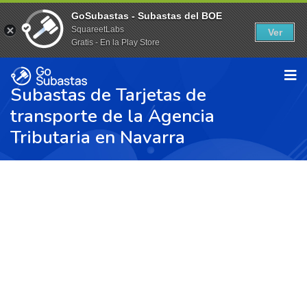
GoSubastas - Subastas del BOE
SquareetLabs
Ver
Gratis - En la Play Store
Subastas de Tarjetas de
transporte de la Agencia
Tributaria en Navarra