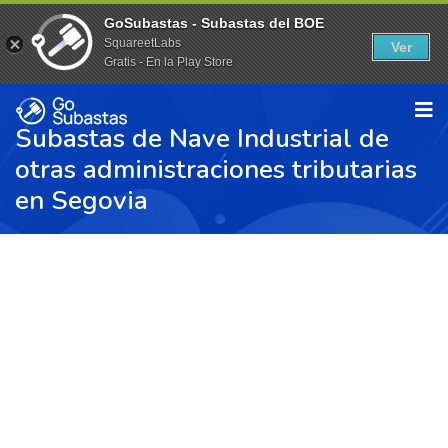
GoSubastas - Subastas del BOE
SquareetLabs
Ver
Gratis - En la Play Store
Subastas de Nave Industrial de
otras administraciones tributarias
en Segovia