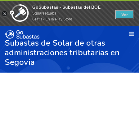
GoSubastas - Subastas del BOE
SquareetLabs
Ver
Gratis - En la Play Store
Subastas de Solar de otras
administraciones tributarias en
Segovia