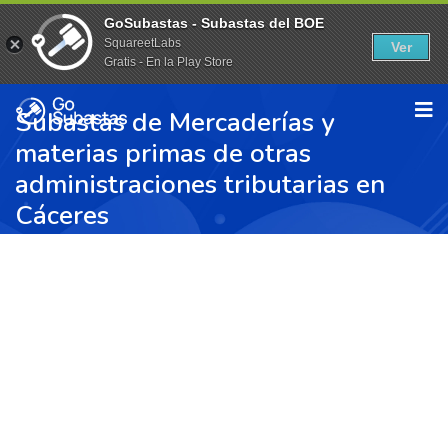
GoSubastas - Subastas del BOE
SquareetLabs
Ver
Gratis - En la Play Store
Subastas de Mercaderías y
materias primas de otras
administraciones tributarias en
Cáceres