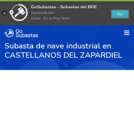
GoSubastas - Subastas del BOE
SquareetLabs
Ver
Gratis - En la Play Store
Subasta de nave industrial en
CASTELLANOS DEL ZAPARDIEL