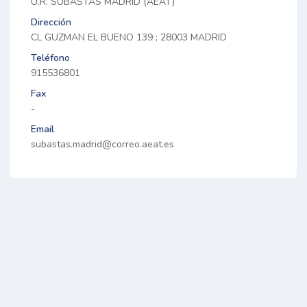
U.R. SUBASTAS MADRID (AEAT)
Dirección
CL GUZMAN EL BUENO 139 ; 28003 MADRID
Teléfono
915536801
Fax
-
Email
subastas.madrid@correo.aeat.es