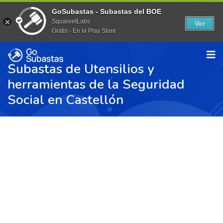
GoSubastas - Subastas del BOE
SquareetLabs
Ver
Gratis - En la Play Store
Subastas de Utensilios y
herramientas de la Seguridad
Social en Castellón