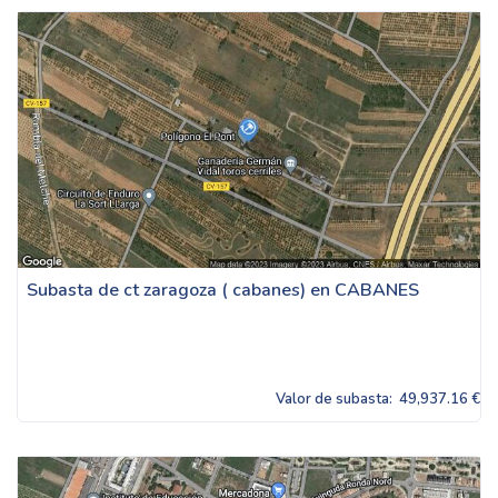
Subasta de ct zaragoza ( cabanes) en CABANES
Valor de subasta:
49,937.16 €