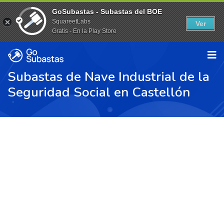
GoSubastas - Subastas del BOE
SquareetLabs
Ver
Gratis - En la Play Store
Subastas de Nave Industrial de la
Seguridad Social en Castellón