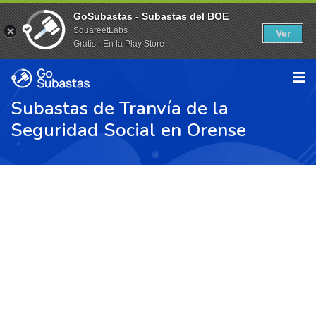
GoSubastas - Subastas del BOE
SquareetLabs
Ver
Gratis - En la Play Store
Subastas de Tranvía de la
Seguridad Social en Orense