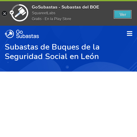
GoSubastas - Subastas del BOE
SquareetLabs
Ver
Gratis - En la Play Store
Subastas de Buques de la
Seguridad Social en León