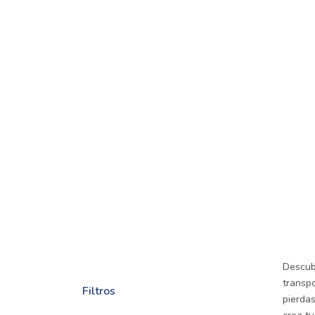
Descub
transpo
Filtros
pierda