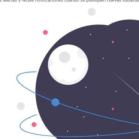
s alertas y recibe notificaciones cuando se publiquen nuevas subasta