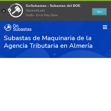
GoSubastas - Subastas del BOE
SquareetLabs
Ver
Gratis - En la Play Store
Subastas de Maquinaria de la
Agencia Tributaria en Almería