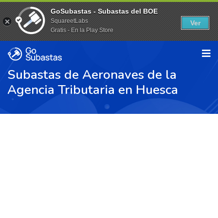
GoSubastas - Subastas del BOE
SquareetLabs
Ver
Gratis - En la Play Store
Subastas de Aeronaves de la
Agencia Tributaria en Huesca