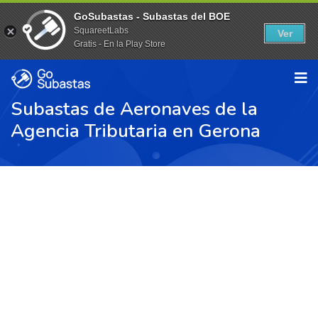
GoSubastas - Subastas del BOE
SquareetLabs
Ver
Gratis - En la Play Store
Subastas de Aeronaves de la
Agencia Tributaria en Gerona