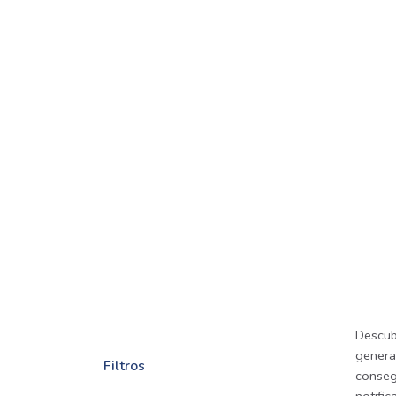
Descub
general
Filtros
consegu