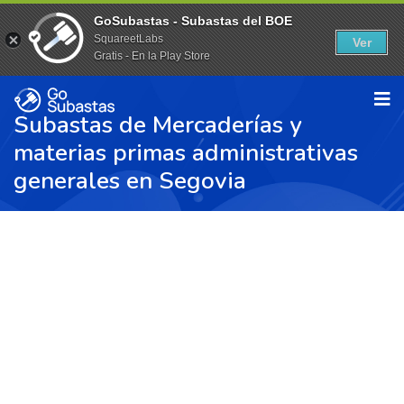
GoSubastas - Subastas del BOE
SquareetLabs
Ver
Gratis - En la Play Store
Subastas de Mercaderías y
materias primas administrativas
generales en Segovia