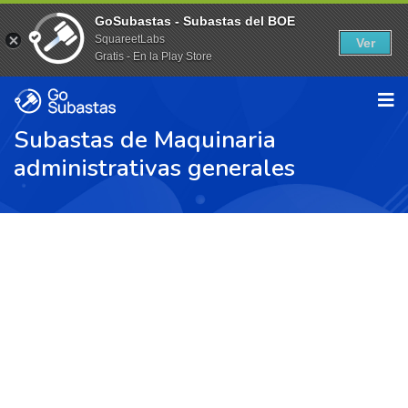
GoSubastas - Subastas del BOE
SquareetLabs
Ver
Gratis - En la Play Store
Subastas de Maquinaria
administrativas generales