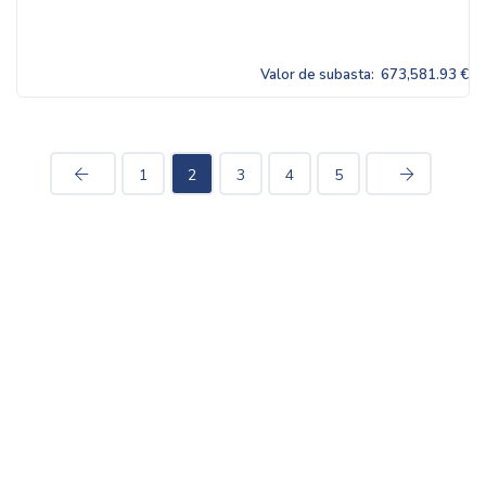
Valor de subasta:
673,581.93 €
1
2
3
4
5