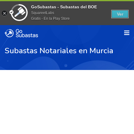
GoSubastas - Subastas del BOE
SquareetLabs
Ver
Gratis - En la Play Store
Subastas Notariales en Murcia