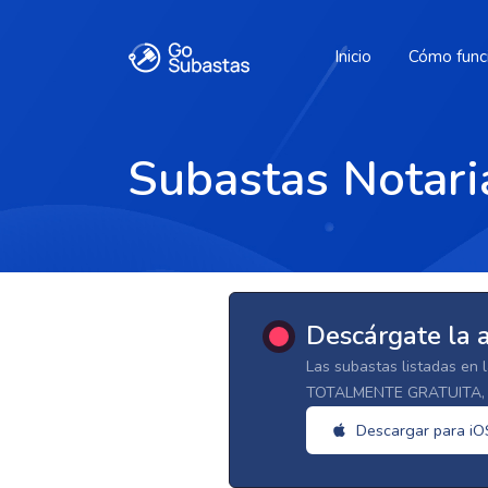
Inicio
Cómo func
Subastas Notari
Descárgate la 
Las subastas listadas en 
TOTALMENTE GRATUITA, d
Descargar para iO