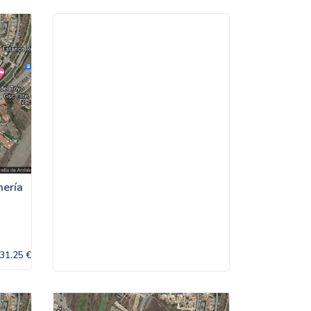
mería
31.25 €