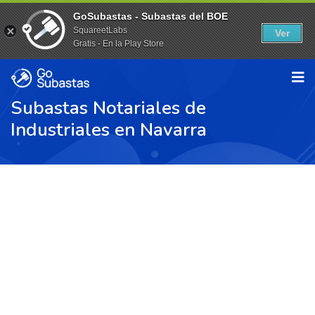
GoSubastas - Subastas del BOE
SquareetLabs
Ver
Gratis - En la Play Store
Subastas Notariales de
Industriales en Navarra