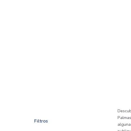
Descub
Palmas
Filtros
alguna 