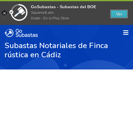
GoSubastas - Subastas del BOE
SquareetLabs
Ver
Gratis - En la Play Store
Subastas Notariales de Finca
rústica en Cádiz