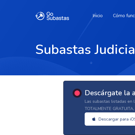
Inicio
Cómo func
Subastas Judici
Descárgate la 
Las subastas listadas en 
TOTALMENTE GRATUITA, d
Descargar para iO